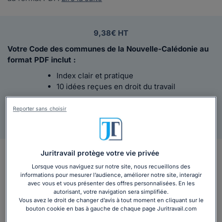
9,38€ HT
Votre Code des communes de la Nouvelle-Calédonie au
format PDF inclut :
Index clair et pratique
10 idées reçues en droit du travail
Reporter sans choisir
Ajouter au panier
Juritravail protège votre vie privée
En bref
Lorsque vous naviguez sur notre site, nous recueillons des
informations pour mesurer l’audience, améliorer notre site, interagir
Pour tous les acteurs du droit, les élus locaux, les
avec vous et vous présenter des offres personnalisées. En les
administrations, les professionnels de l'urbanisme
autorisant, votre navigation sera simplifiée.
Vous avez le droit de changer d’avis à tout moment en cliquant sur le
souhaitant comprendre l'organisation et le
bouton cookie en bas à gauche de chaque page Juritravail.com
fonctionnement des communes calédoniennes, le
Code