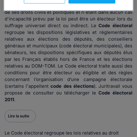
Tout citoyen français âgé de dix-huit ans révolu, jouissant
de ses droits civils et politiques et n'étant dans aucun cas
d'incapacité prévu par la loi peut être un électeur lors du
suffrage universel direct ou indirect. Le
Code électoral
regroupe les dispositions législatives et règlementaires
relatives aux élections des députés, des conseillers
généraux et municipaux (code électoral municipales), des
sénateurs, les dispositions spécifiques aux députés élus
par les Français établis hors de France et les élections
relatives au DOM-TOM. Le Code electoral traite aussi des
conditions pour être électeur ou éligible et des règles
concernant l’organisation d’une campagne électorale
(certains l'appellent
code des élections
). Juritravail vous
propose de consulter ou télécharger le
Code électoral
2011
.
Lire la suite
Le Code électoral regroupe les lois relatives au droit