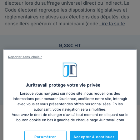
électeur lors du suffrage universel direct ou indirect. Le
Code électoral regroupe les dispositions législatives et
règlementaires relatives aux élections des députés, des
conseillers généraux et municipaux (code
Lire la suite
9,38€ HT
Votre Code électoral au format PDF inclut :
Reporter sans choisir
Index clair et pratique
10 idées reçues en droit du travail
Juritravail protège votre vie privée
Ajouter au panier
Lorsque vous naviguez sur notre site, nous recueillons des
informations pour mesurer l’audience, améliorer notre site, interagir
avec vous et vous présenter des offres personnalisées. En les
autorisant, votre navigation sera simplifiée.
En bref
Vous avez le droit de changer d’avis à tout moment en cliquant sur le
bouton cookie en bas à gauche de chaque page Juritravail.com
code électoral
Paramétrer
Accepter & continuer