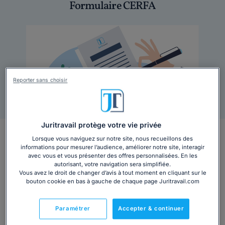
Formulaire CERFA
Reporter sans choisir
Juritravail protège votre vie privée
Description
Lorsque vous naviguez sur notre site, nous recueillons des
informations pour mesurer l’audience, améliorer notre site, interagir
avec vous et vous présenter des offres personnalisées. En les
Téléchargez le formulaire Cerfa n°13594*02 pour un
autorisant, votre navigation sera simplifiée.
dossier de surendettement auprès de la Banque de
Vous avez le droit de changer d’avis à tout moment en cliquant sur le
bouton cookie en bas à gauche de chaque page Juritravail.com
France.
Paramétrer
Accepter & continuer
Ce
formulaire cerfa
est inclus dans le