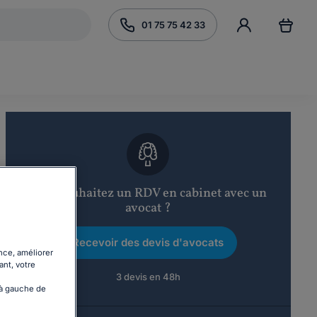
01 75 75 42 33
Vous souhaitez un RDV en cabinet avec un
avocat ?
Recevoir des devis d'avocats
nce, améliorer
ant, votre
3 devis en 48h
 à gauche de