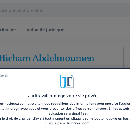
rticulier
L'actualité
juridique
 Hicham Abdelmoumen
 barreau de Paris
hoisir
Juritravail protège votre vie privée
s naviguez sur notre site, nous recueillons des informations pour mesurer l’audie
site, interagir avec vous et vous présenter des offres personnalisées. En les autoris
COORDONNÉES
navigation sera simplifiée.
 le droit de changer d’avis à tout moment en cliquant sur le bouton cookie en bas
chaque page Juritravail.com