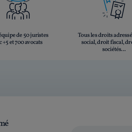
quipe de 50 juristes
Tous les droits adress
c +5 et 700 avocats
social, droit fiscal, dr
sociétés...
rmé