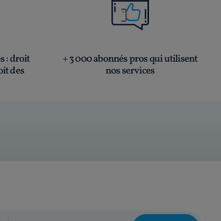
és
: droit
+ 3 000 abonnés pros qui utilisent
oit des
nos services