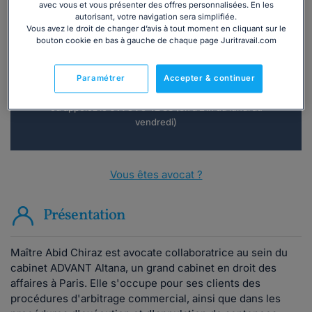
avec vous et vous présenter des offres personnalisées. En les
autorisant, votre navigation sera simplifiée.
Vous souhaitez une consultation par
Vous avez le droit de changer d’avis à tout moment en cliquant sur le
téléphone ?
bouton cookie en bas à gauche de chaque page Juritravail.com
Consulter immédiatement
Paramétrer
Accepter & continuer
ou appelez le
01 75 75 42 33
(8h à 21h du lundi au
vendredi)
Vous êtes avocat ?
Présentation
Maître Abid Chiraz est avocate collaboratrice au sein du
cabinet ADVANT Altana, un grand cabinet en droit des
affaires à Paris. Elle s'occupe pour ses clients des
procédures d'arbitrage commercial, ainsi que dans les