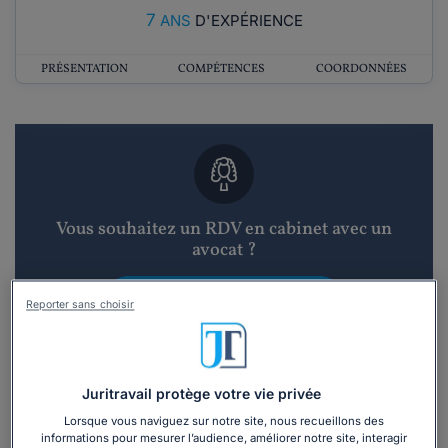
7
ANS
D'EXPÉRIENCE
PRÉSENTATION
COMPÉTENCES
COORDONNÉES
Vous souhaitez un RDV en cabinet avec un
avocat ?
Recevoir des devis d'avocats
Reporter sans choisir
3 devis en 48h
Juritravail protège votre vie privée
Lorsque vous naviguez sur notre site, nous recueillons des
informations pour mesurer l’audience, améliorer notre site, interagir