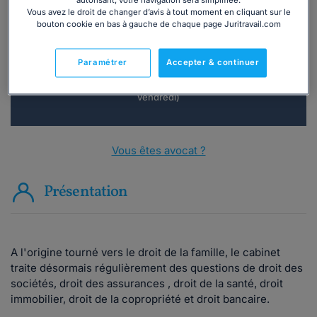
autorisant, votre navigation sera simplifiée.
téléphone ?
Vous avez le droit de changer d’avis à tout moment en cliquant sur le
bouton cookie en bas à gauche de chaque page Juritravail.com
Consulter immédiatement
Paramétrer
Accepter & continuer
ou appelez le
01 75 75 42 33
(8h à 21h du lundi au
vendredi)
Vous êtes avocat ?
Présentation
A l'origine tourné vers le droit de la famille, le cabinet
traite désormais régulièrement des questions de droit des
sociétés, droit des assurances , droit de la santé, droit
immobilier, droit de la copropriété et droit bancaire.