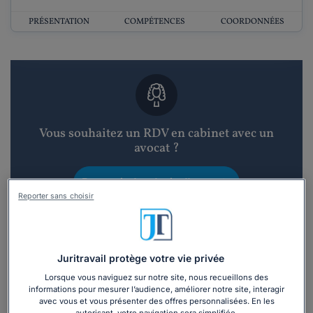
PRÉSENTATION
COMPÉTENCES
COORDONNÉES
Vous souhaitez un RDV en cabinet avec un
avocat ?
Recevoir des devis d'avocats
Reporter sans choisir
3 devis en 48h
Juritravail protège votre vie privée
Lorsque vous naviguez sur notre site, nous recueillons des
informations pour mesurer l’audience, améliorer notre site, interagir
avec vous et vous présenter des offres personnalisées. En les
Vous souhaitez une consultation par