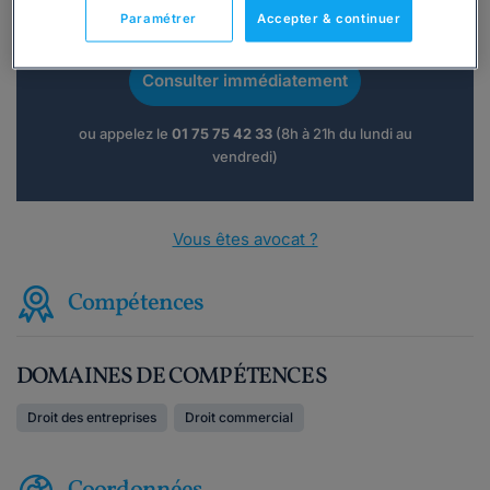
Vous souhaitez une consultation par
Paramétrer
Accepter & continuer
téléphone ?
Consulter immédiatement
ou appelez le
01 75 75 42 33
(8h à 21h du lundi au
vendredi)
Vous êtes avocat ?
Compétences
DOMAINES DE COMPÉTENCES
Droit des entreprises
Droit commercial