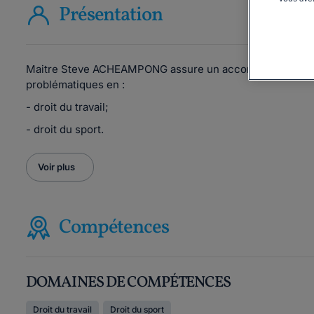
Présentation
Maitre Steve ACHEAMPONG assure un accompagnement adap
problématiques en :
- droit du travail;
- droit du sport.
Voir plus
Compétences
DOMAINES DE COMPÉTENCES
Droit du travail
Droit du sport