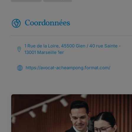
Coordonnées
1 Rue de la Loire, 45500 Gien / 40 rue Sainte -
13001 Marseille 1er
https://avocat-acheampong.format.com/