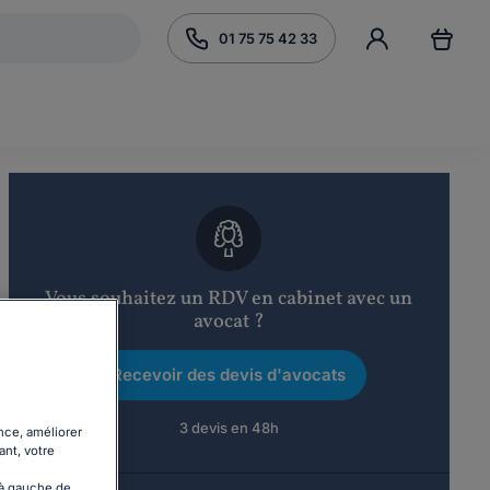
01 75 75 42 33
Vous souhaitez un RDV en cabinet avec un
avocat ?
Recevoir des devis d'avocats
3 devis en 48h
nce, améliorer
ant, votre
 à gauche de