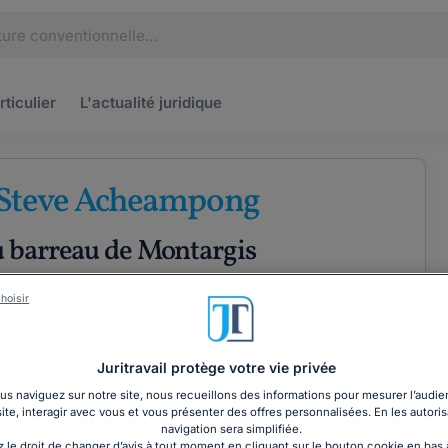
rticulier
L'actualité
juridique
 Steve Acheampong
u barreau de Montargis
Droit du sport
hoisir
Juritravail protège votre vie privée
ÉTENCES
COORDONNÉES
s naviguez sur notre site, nous recueillons des informations pour mesurer l’audie
site, interagir avec vous et vous présenter des offres personnalisées. En les autoris
navigation sera simplifiée.
 le droit de changer d’avis à tout moment en cliquant sur le bouton cookie en bas