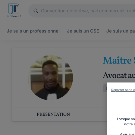
Je suis un
professionnel
Je suis un
CSE
Je suis un
pa
Maître
Avocat a
Droit du travail
Reporter sans c
PRÉSENTATION
COMP
Lorsque vou
notre 
Vous avez