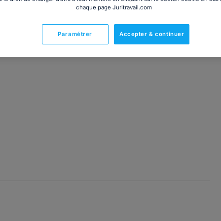
chaque page Juritravail.com
Paramétrer
Accepter & continuer
té à chaque situation dans la résolution de vos