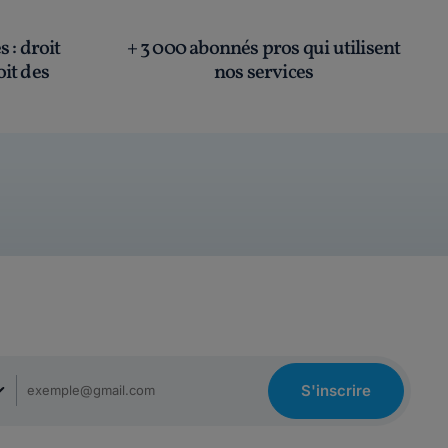
és
: droit
+ 3 000 abonnés pros qui utilisent
oit des
nos services
S'inscrire