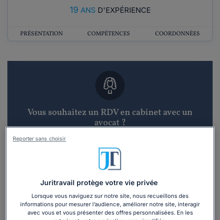
19
ANS
D'EXPÉRIENCE
PRÉSENTATION
COMPÉTENCES
COORDONNÉES
Vous souhaitez un RDV en cabinet avec un
avocat ?
Reporter sans choisir
Recevoir des devis d'avocats
3 devis en 48h
Juritravail protège votre vie privée
Lorsque vous naviguez sur notre site, nous recueillons des
informations pour mesurer l’audience, améliorer notre site, interagir
avec vous et vous présenter des offres personnalisées. En les