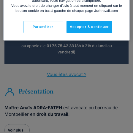
autorisant, votre navigation sera simplifiée.
Vous avez le droit de changer d’avis à tout moment en cliquant sur le
Vous souhaitez une consultation par
bouton cookie en bas à gauche de chaque page Juritravail.com
téléphone ?
Paramétrer
Accepter & continuer
Consulter immédiatement
ou appelez le
01 75 75 42 33
(8h à 21h du lundi au
vendredi)
Vous êtes avocat ?
Présentation
Maître Anaïs ADRA-FATEH
est avocate au barreau de
Montpellier en
droit du travail
.
Voir plus