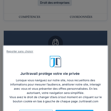
Droit des entreprises
COMPÉTENCES
COORDONNÉES
Reporter sans choisir
Vous souhaitez un RDV en cabinet avec un
avocat ?
Juritravail protège votre vie privée
Recevoir des devis d'avocats
Lorsque vous naviguez sur notre site, nous recueillons des
informations pour mesurer l’audience, améliorer notre site, interagir
3 devis en 48h
avec vous et vous présenter des offres personnalisées. En les
autorisant, votre navigation sera simplifiée.
Vous avez le droit de changer d’avis à tout moment en cliquant sur le
bouton cookie en bas à gauche de chaque page Juritravail.com