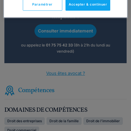
Paramétrer
Accepter & continuer
Vous souhaitez une consultation par
téléphone ?
Consulter immédiatement
ou appelez le
01 75 75 42 33
(8h à 21h du lundi au
vendredi)
Vous êtes avocat ?
Compétences
DOMAINES DE COMPÉTENCES
Droit des entreprises
Droit de la famille
Droit de l'immobilier
Droit commercial