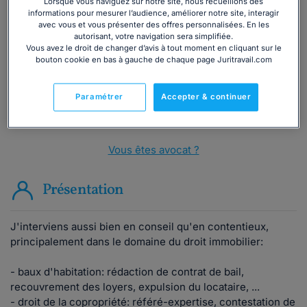
Vous souhaitez une consultation par
Lorsque vous naviguez sur notre site, nous recueillons des
informations pour mesurer l’audience, améliorer notre site, interagir
téléphone ?
avec vous et vous présenter des offres personnalisées. En les
autorisant, votre navigation sera simplifiée.
Vous avez le droit de changer d’avis à tout moment en cliquant sur le
Consulter immédiatement
bouton cookie en bas à gauche de chaque page Juritravail.com
ou appelez le
01 75 75 42 33
(8h à 21h du lundi au
Paramétrer
Accepter & continuer
vendredi)
Vous êtes avocat ?
Présentation
J'interviens aussi bien en conseil qu'en contentieux,
principalement dans le domaine du droit immobilier:
- baux d'habitation: rédaction de contrat de bail,
recouvrement des loyers, expulsion du locataire, ...
- droit de la copropriété: référé-expertise, contestation de