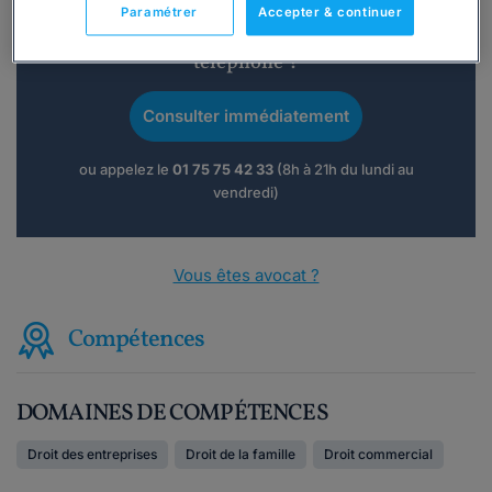
Paramétrer
Accepter & continuer
Vous souhaitez une consultation par
téléphone ?
Consulter immédiatement
ou appelez le
01 75 75 42 33
(8h à 21h du lundi au
vendredi)
Vous êtes avocat ?
Compétences
DOMAINES DE COMPÉTENCES
Droit des entreprises
Droit de la famille
Droit commercial