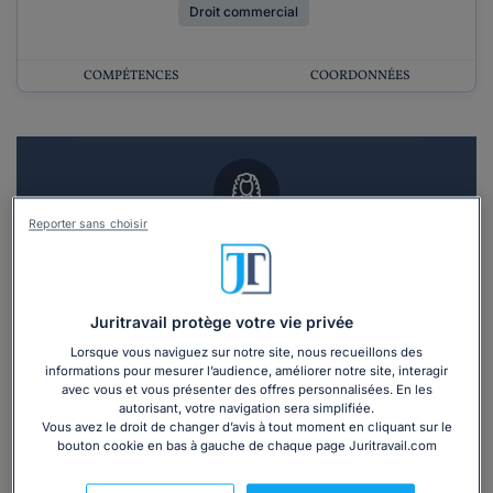
Droit commercial
COMPÉTENCES
COORDONNÉES
Reporter sans choisir
Vous souhaitez un RDV en cabinet avec un
avocat ?
Juritravail protège votre vie privée
Recevoir des devis d'avocats
Lorsque vous naviguez sur notre site, nous recueillons des
informations pour mesurer l’audience, améliorer notre site, interagir
3 devis en 48h
avec vous et vous présenter des offres personnalisées. En les
autorisant, votre navigation sera simplifiée.
Vous avez le droit de changer d’avis à tout moment en cliquant sur le
bouton cookie en bas à gauche de chaque page Juritravail.com