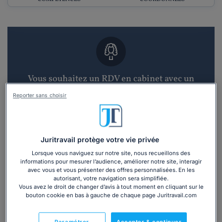
Vous souhaitez un RDV en cabinet avec un
avocat ?
Reporter sans choisir
Recevoir des devis d'avocats
3 devis en 48h
Juritravail protège votre vie privée
Lorsque vous naviguez sur notre site, nous recueillons des
informations pour mesurer l’audience, améliorer notre site, interagir
avec vous et vous présenter des offres personnalisées. En les
autorisant, votre navigation sera simplifiée.
Vous avez le droit de changer d’avis à tout moment en cliquant sur le
bouton cookie en bas à gauche de chaque page Juritravail.com
Vous souhaitez une consultation par
téléphone ?