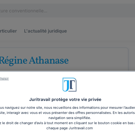
rticulier
L'actualité
juridique
Régine Athanase
u barreau de Fort-de-France
hoisir
lier
Juritravail protège votre vie privée
s naviguez sur notre site, nous recueillons des informations pour mesurer l’audie
site, interagir avec vous et vous présenter des offres personnalisées. En les autoris
COORDONNÉES
navigation sera simplifiée.
 le droit de changer d’avis à tout moment en cliquant sur le bouton cookie en bas
chaque page Juritravail.com