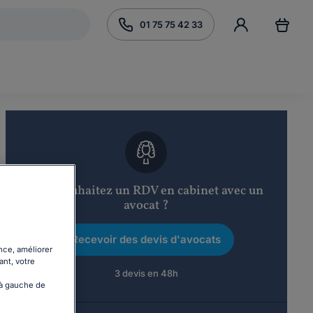
01 75 75 42 33
Vous souhaitez un RDV en cabinet avec un
avocat ?
Recevoir des devis d'avocats
nce, améliorer
ant, votre
3 devis en 48h
 à gauche de