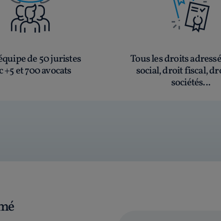
quipe de 50 juristes
Tous les droits adress
c +5 et 700 avocats
social, droit fiscal, dr
sociétés...
rmé