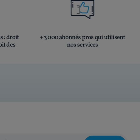
és
: droit
+ 3 000 abonnés pros qui utilisent
oit des
nos services