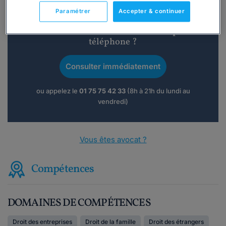
Paramétrer
Accepter & continuer
Vous souhaitez une consultation par
téléphone ?
Consulter immédiatement
ou appelez le
01 75 75 42 33
(8h à 21h du lundi au
vendredi)
Vous êtes avocat ?
Compétences
DOMAINES DE COMPÉTENCES
Droit des entreprises
Droit de la famille
Droit des étrangers