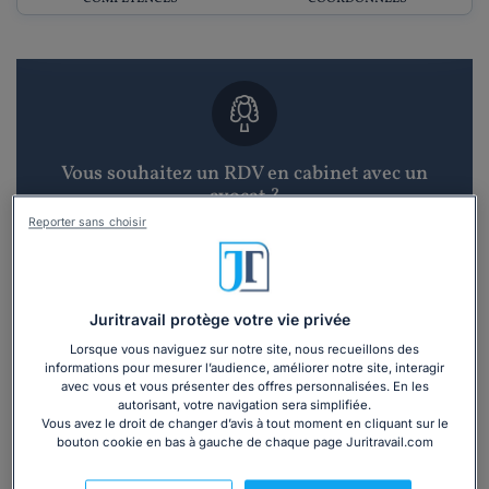
Vous souhaitez un RDV en cabinet avec un
avocat ?
Reporter sans choisir
Recevoir des devis d'avocats
3 devis en 48h
Juritravail protège votre vie privée
Lorsque vous naviguez sur notre site, nous recueillons des
informations pour mesurer l’audience, améliorer notre site, interagir
avec vous et vous présenter des offres personnalisées. En les
autorisant, votre navigation sera simplifiée.
Vous avez le droit de changer d’avis à tout moment en cliquant sur le
bouton cookie en bas à gauche de chaque page Juritravail.com
Vous souhaitez une consultation par
téléphone ?