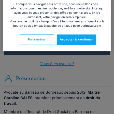
Lorsque vous naviguez sur notre site, nous recueillons des
Vous souhaitez une consultation par
informations pour mesurer l’audience, améliorer notre site, interagir
avec vous et vous présenter des offres personnalisées. En les
téléphone ?
autorisant, votre navigation sera simplifiée.
Vous avez le droit de changer d’avis à tout moment en cliquant sur le
bouton cookie en bas à gauche de chaque page Juritravail.com
Consulter immédiatement
ou appelez le
01 75 75 42 33
(8h à 21h du lundi au
Paramétrer
Accepter & continuer
vendredi)
Vous êtes avocat ?
Présentation
Avocate au Barreau de Bordeaux depuis 2012,
Maître
Caroline BALES
intervient principalement en
droit du
travail
.
Membre de l'Institut de Droit Social du Barreau de