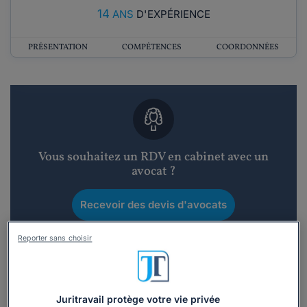
14
ANS
D'EXPÉRIENCE
PRÉSENTATION
COMPÉTENCES
COORDONNÉES
Vous souhaitez un RDV en cabinet avec un
avocat ?
Recevoir des devis d'avocats
3 devis en 48h
Reporter sans choisir
Juritravail protège votre vie privée