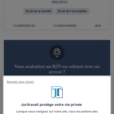
(100,00%)
Droit de la famille
Droit de l'immobilier
COMPÉTENCES
COORDONNÉES
AVIS
Vous souhaitez un RDV en cabinet avec un
avocat ?
Reporter sans choisir
Recevoir des devis d'avocats
3 devis en 48h
Juritravail protège votre vie privée
Lorsque vous naviguez sur notre site, nous recueillons des