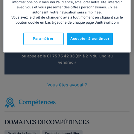
informations pour mesurer l’audience, améliorer notre site, interagir
avec vous et vous présenter des offres personnalisées. En les
autorisant, votre navigation sera simplifiée.
Vous avez le droit de changer d’avis à tout moment en cliquant sur le
Vous souhaitez une consultation par
bouton cookie en bas à gauche de chaque page Juritravail.com
téléphone ?
Paramétrer
Accepter & continuer
Consulter immédiatement
ou appelez le
01 75 75 42 33
(8h à 21h du lundi au
vendredi)
Vous êtes avocat ?
Compétences
DOMAINES DE COMPÉTENCES
Droit de la famille
Droit de l'immobilier