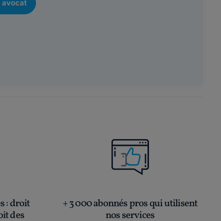
 avocat
és
: droit
+ 3 000 abonnés pros qui utilisent
oit des
nos services