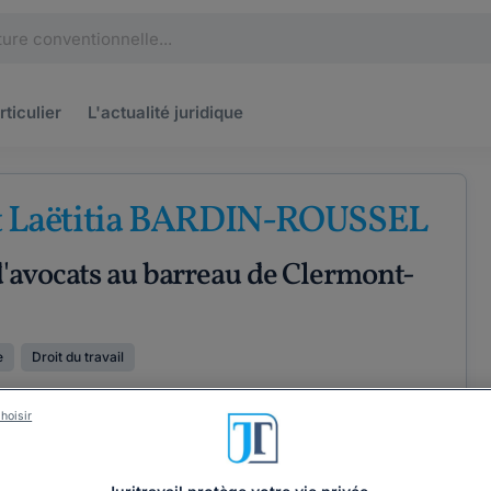
rticulier
L'actualité
juridique
t Laëtitia BARDIN-ROUSSEL
'avocats au barreau de Clermont-
e
Droit du travail
PÉRIENCE
hoisir
ÉTENCES
COORDONNÉES