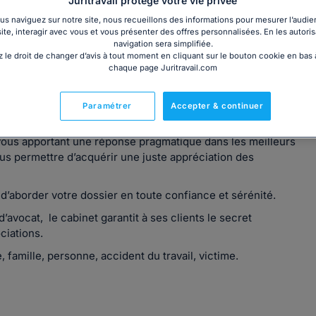
Juritravail protège votre vie privée
s naviguez sur notre site, nous recueillons des informations pour mesurer l’audie
site, interagir avec vous et vous présenter des offres personnalisées. En les autoris
navigation sera simplifiée.
 le droit de changer d’avis à tout moment en cliquant sur le bouton cookie en bas
chaque page Juritravail.com
 de Clermont-Ferrand depuis 2010 en
droit du travail
et
Paramétrer
Accepter & continuer
ous apportant une réponse pragmatique dans les meilleurs
vous permettre d’acquérir une juste appréciation des
d’aborder votre dossier en toute confiance et sérénité.
avocat, le cabinet garantit à ses clients le secret
ciations.
, famille, personne, accident du travail, victime.