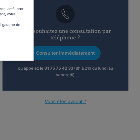
nce, améliorer
ant, votre
 à gauche de
Vous souhaitez une consultation par
téléphone ?
Consulter immédiatement
ou appelez le
01 75 75 42 33
(8h à 21h du lundi au
vendredi)
Vous êtes avocat ?