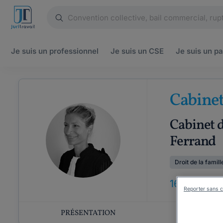
Je suis un
professionnel
Je suis un
CSE
Je suis un
pa
Cabine
Cabinet d
Ferrand
Droit de la famill
16
ANS
D'EX
Reporter sans c
PRÉSENTATION
COMP