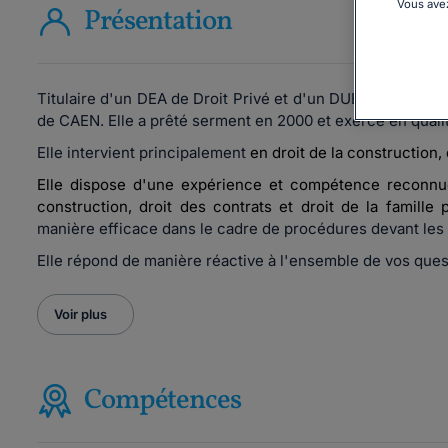
Vous avez
Présentation
Titulaire d'un DEA de Droit Privé et d'un DUESS de Droi
de CAEN
. Elle a prêté serment en 2000 et exerce en quali
Elle intervient principalement
en
droit de la construction
,
Elle dispose d'une expérience et compétence reconn
construction
, droit des contrats et
droit de la famille
p
manière efficace dans le cadre de procédures devant les
Elle répond de manière réactive à l'ensemble de vos ques
Voir plus
Compétences