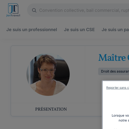
Je suis un
professionnel
Je suis un
CSE
Je suis un
pa
Maître 
Droit des assura
Reporter sans c
PRÉSENTATION
COMP
Lorsque vou
notre 