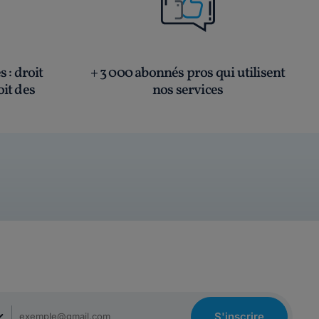
és
: droit
+ 3 000 abonnés pros qui utilisent
oit des
nos services
S'inscrire