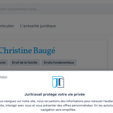
rticulier
L'actualité
juridique
Christine Baugé
nces
Droit de la famille
Droits fondamentaux
hoisir
Juritravail protège votre vie privée
ÉTENCES
COORDONNÉES
s naviguez sur notre site, nous recueillons des informations pour mesurer l’audie
site, interagir avec vous et vous présenter des offres personnalisées. En les autoris
navigation sera simplifiée.