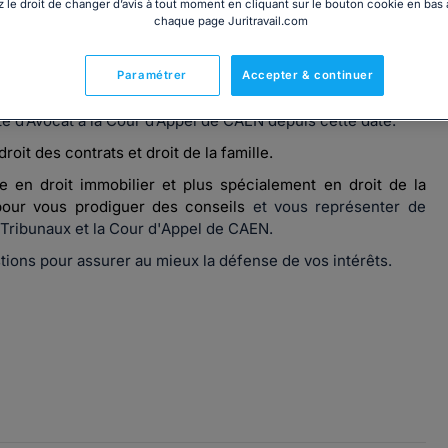
 le droit de changer d’avis à tout moment en cliquant sur le bouton cookie en bas
chaque page Juritravail.com
Paramétrer
Accepter & continuer
t Economique, Maître Christine BAUGÉ est
avocat au Barreau
té d’Avocat à la Cour d’Appel de CAEN depuis cette date.
 droit des contrats et
droit de la famille
.
ue en
droit immobilier et plus spécialement en droit de la
our vous prodiguer des conseils
et vous représenter de
 Tribunaux et la Cour d'Appel de CAEN.
tions pour assurer au mieux la défense de vos intérêts.