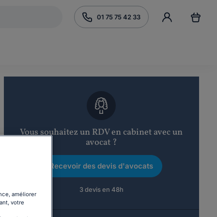
01 75 75 42 33
Vous souhaitez un RDV en cabinet avec un
avocat ?
Recevoir des devis d'avocats
3 devis en 48h
nce, améliorer
ant, votre