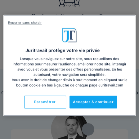
Devis gratuit en quelques clics
Reporter sans choisir
Juritravail protège votre vie privée
Lorsque vous naviguez sur notre site, nous recueillons des
+ 3 000 consultations par mois
informations pour mesurer l’audience, améliorer notre site, interagir
avec vous et vous présenter des offres personnalisées. En les
autorisant, votre navigation sera simplifiée.
Nos avocats sont en ligne pour vous répondre
Vous avez le droit de changer d’avis à tout moment en cliquant sur le
bouton cookie en bas à gauche de chaque page Juritravail.com
Ces avocats sont disponibles immédiatement pour répondre à
toutes vos questions juridiques.
Paramétrer
Accepter & continuer