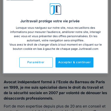
Vous souhaitez une consultation par
téléphone ?
Consulter immédiatement
Juritravail protège votre vie privée
Lorsque vous naviguez sur notre site, nous recueillons des
ou appelez le
01 75 75 42 33
(8h à 21h du lundi au
informations pour mesurer l’audience, améliorer notre site, interagir
vendredi)
avec vous et vous présenter des offres personnalisées. En les
autorisant, votre navigation sera simplifiée.
Vous avez le droit de changer d’avis à tout moment en cliquant sur le
bouton cookie en bas à gauche de chaque page Juritravail.com
Vous êtes avocat ?
Paramétrer
Accepter & continuer
Présentation
Avocat indépendant formé à l'Ecole du Barreau de Paris
en 1999, je me suis spécialisé dans le droit du travail et
de la sécurité sociale en 2007 par volonté de dénouer les
désaccords professionnels.
Fort de mon expertise depuis plus de 20 ans en conseil et