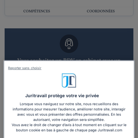
COMPÉTENCES
COORDONNÉES
Vous souhaitez un RDV en cabinet avec un
avocat ?
Reporter sans choisir
Recevoir des devis d'avocats
Juritravail protège votre vie privée
3 devis en 48h
Lorsque vous naviguez sur notre site, nous recueillons des
informations pour mesurer l’audience, améliorer notre site, interagir
avec vous et vous présenter des offres personnalisées. En les
autorisant, votre navigation sera simplifiée.
Vous avez le droit de changer d’avis à tout moment en cliquant sur le
bouton cookie en bas à gauche de chaque page Juritravail.com