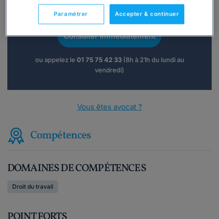
Vous souhaitez une consultation par
téléphone ?
Paramétrer
Accepter & continuer
Consulter immédiatement
ou appelez le
01 75 75 42 33
(8h à 21h du lundi au
vendredi)
Vous êtes avocat ?
Compétences
DOMAINES DE COMPÉTENCES
Droit du travail
POINT FORTS