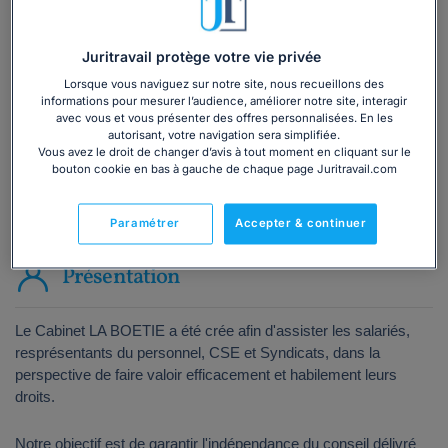
Vous souhaitez une consultation par
téléphone ?
Juritravail protège votre vie privée
Consulter immédiatement
Lorsque vous naviguez sur notre site, nous recueillons des
informations pour mesurer l’audience, améliorer notre site, interagir
avec vous et vous présenter des offres personnalisées. En les
ou appelez le
01 75 75 42 33
(8h à 21h du lundi au
autorisant, votre navigation sera simplifiée.
vendredi)
Vous avez le droit de changer d’avis à tout moment en cliquant sur le
bouton cookie en bas à gauche de chaque page Juritravail.com
Vous êtes avocat ?
Paramétrer
Accepter & continuer
Présentation
Le Cabinet LA BOETIE a été crée afin d'assister les salariés,
resprésentants du personnel, CSE et Syndicats, dans la
perspective de faire valoir efficacement et habilement leurs
droits.
Notre objectif est de garantir l'indépendance du conseil délivré