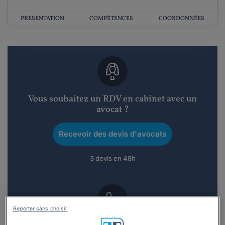
PRÉSENTATION
COMPÉTENCES
COORDONNÉES
Vous souhaitez un RDV en cabinet avec un
avocat ?
Recevoir des devis d'avocats
3 devis en 48h
Reporter sans choisir