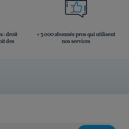
és
: droit
+ 3 000 abonnés pros qui utilisent
oit des
nos services