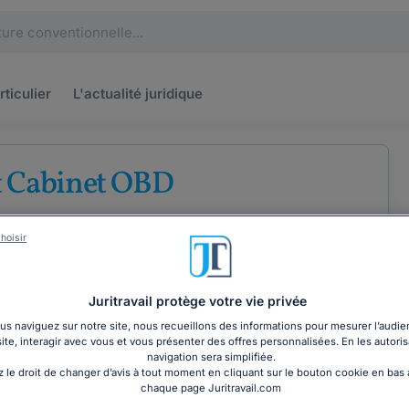
rticulier
L'actualité
juridique
t Cabinet OBD
'avocats au barreau de Toulouse
hoisir
Juritravail protège votre vie privée
s naviguez sur notre site, nous recueillons des informations pour mesurer l’audie
site, interagir avec vous et vous présenter des offres personnalisées. En les autoris
COORDONNÉES
navigation sera simplifiée.
 le droit de changer d’avis à tout moment en cliquant sur le bouton cookie en bas
chaque page Juritravail.com