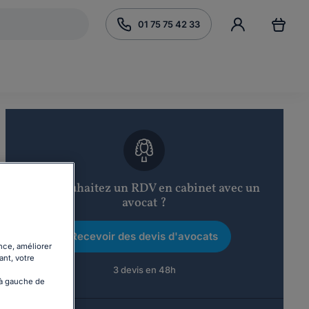
01 75 75 42 33
Vous souhaitez un RDV en cabinet avec un
avocat ?
Recevoir des devis d'avocats
nce, améliorer
ant, votre
3 devis en 48h
 à gauche de