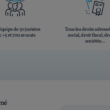
quipe de 50 juristes
Tous les droits adress
c +5 et 700 avocats
social, droit fiscal, dr
sociétés...
rmé