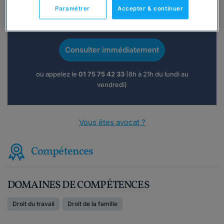
Paramétrer
Accepter & continuer
Vous souhaitez une consultation par
téléphone ?
Consulter immédiatement
ou appelez le
01 75 75 42 33
(8h à 21h du lundi au
vendredi)
Vous êtes avocat ?
Compétences
DOMAINES DE COMPÉTENCES
Droit du travail
Droit de la famille