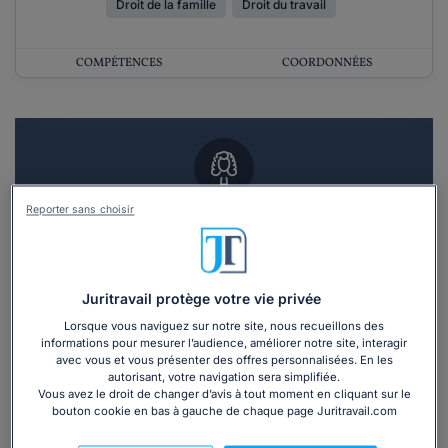
Droit de la famille
Droit du travail
COMPÉTENCES
COORDONNÉES
Reporter sans choisir
Vous souhaitez un RDV en cabinet avec un
avocat ?
Recevoir des devis d'avocats
Juritravail protège votre vie privée
Lorsque vous naviguez sur notre site, nous recueillons des
3 devis en 48h
informations pour mesurer l’audience, améliorer notre site, interagir
avec vous et vous présenter des offres personnalisées. En les
autorisant, votre navigation sera simplifiée.
Vous avez le droit de changer d’avis à tout moment en cliquant sur le
bouton cookie en bas à gauche de chaque page Juritravail.com