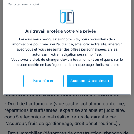
Reporter sans choisir
Consulter immédiatement
ou appelez le
01 75 75 42 33
(8h à 21h du lundi au
Juritravail protège votre vie privée
vendredi)
Lorsque vous naviguez sur notre site, nous recueillons des
informations pour mesurer l’audience, améliorer notre site, interagir
avec vous et vous présenter des offres personnalisées. En les
Vous êtes avocat ?
autorisant, votre navigation sera simplifiée.
Vous avez le droit de changer d’avis à tout moment en cliquant sur le
bouton cookie en bas à gauche de chaque page Juritravail.com
Présentation
Paramétrer
Accepter & continuer
Avocat au barreau de Grenoble, c'est avec honneur que je
mets mes compétences à votre service en matière de :
- Droit de l'automobile (vice caché, achat non conforme,
réparations insuffisantes, expertise amiable et judiciaire,
contrôle technique mal réalisé, refus de garantie par
l'assureur, frais de gardiennage, droit pénal routier...) ;
- Droit immobilier (désordres de construction, abandon de