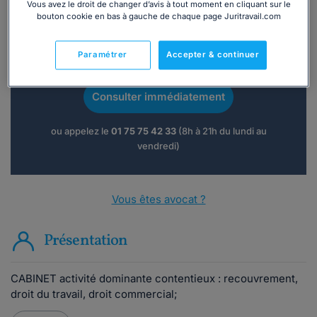
Vous avez le droit de changer d’avis à tout moment en cliquant sur le
bouton cookie en bas à gauche de chaque page Juritravail.com
Vous souhaitez une consultation par
Paramétrer
Accepter & continuer
téléphone ?
Consulter immédiatement
ou appelez le
01 75 75 42 33
(8h à 21h du lundi au
vendredi)
Vous êtes avocat ?
Présentation
CABINET activité dominante contentieux : recouvrement,
droit du travail, droit commercial;