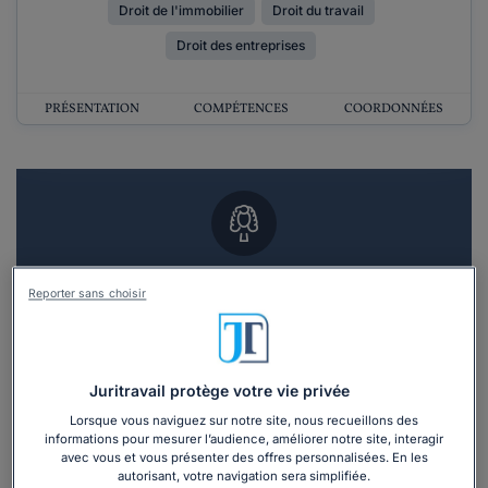
Droit de l'immobilier
Droit du travail
Droit des entreprises
PRÉSENTATION
COMPÉTENCES
COORDONNÉES
Vous souhaitez un RDV en cabinet avec un
Reporter sans choisir
avocat ?
Recevoir des devis d'avocats
Juritravail protège votre vie privée
3 devis en 48h
Lorsque vous naviguez sur notre site, nous recueillons des
informations pour mesurer l’audience, améliorer notre site, interagir
avec vous et vous présenter des offres personnalisées. En les
autorisant, votre navigation sera simplifiée.