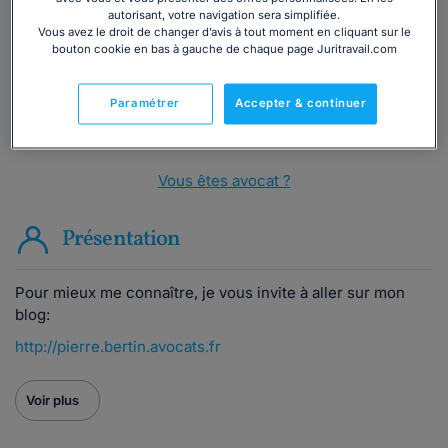
autorisant, votre navigation sera simplifiée.
Vous avez le droit de changer d’avis à tout moment en cliquant sur le
Consulter immédiatement
bouton cookie en bas à gauche de chaque page Juritravail.com
ou appelez le
01 75 75 42 33
(8h à 21h du lundi au
Paramétrer
Accepter & continuer
vendredi)
Vous êtes avocat ?
Présentation
Pour mieux me connaître, je vous invite à aller sur mon
blog:
http://pierre.bertin.avocats.fr
Voir plus