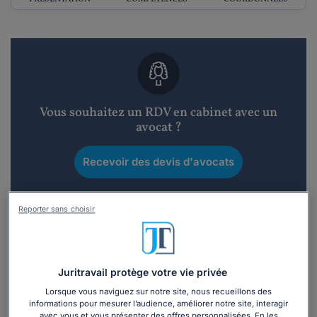
Vous souhaitez un RDV en cabinet avec un
avocat ?
Recevoir des devis d'avocats
3 devis en 48h
Reporter sans choisir
Juritravail protège votre vie privée
Vous souhaitez une consultation par
Lorsque vous naviguez sur notre site, nous recueillons des
informations pour mesurer l’audience, améliorer notre site, interagir
téléphone ?
avec vous et vous présenter des offres personnalisées. En les