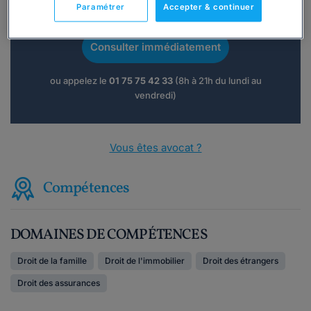
Paramétrer
Accepter & continuer
téléphone ?
Consulter immédiatement
ou appelez le
01 75 75 42 33
(8h à 21h du lundi au
vendredi)
Vous êtes avocat ?
Compétences
DOMAINES DE COMPÉTENCES
Droit de la famille
Droit de l'immobilier
Droit des étrangers
Droit des assurances