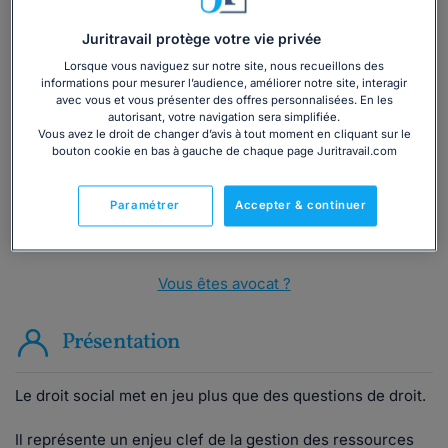
Juritravail protège votre vie privée
Vous souhaitez une consultation par
Lorsque vous naviguez sur notre site, nous recueillons des
informations pour mesurer l’audience, améliorer notre site, interagir
téléphone ?
avec vous et vous présenter des offres personnalisées. En les
autorisant, votre navigation sera simplifiée.
Vous avez le droit de changer d’avis à tout moment en cliquant sur le
Consulter immédiatement
bouton cookie en bas à gauche de chaque page Juritravail.com
ou appelez le
01 75 75 42 33
(8h à 21h du lundi au
Paramétrer
Accepter & continuer
vendredi)
Vous êtes avocat ?
Présentation
Le droit social met en jeu plus que des questions de droit.
Il représente un enjeu clef de la gestion des ressources