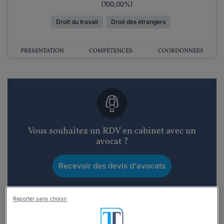
(100,00%)
Droit du travail
Droit des étrangers
PRÉSENTATION
COMPÉTENCES
COORDONNÉES
Vous souhaitez un RDV en cabinet avec un
avocat ?
Recevoir des devis d'avocats
3 devis en 48h
Reporter sans choisir