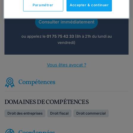
Vous souhaitez une consultation par
Paramétrer
Accepter & continuer
téléphone ?
Consulter immédiatement
ou appelez le
01 75 75 42 33
(8h à 21h du lundi au
vendredi)
Vous êtes avocat ?
Compétences
DOMAINES DE COMPÉTENCES
Droit des entreprises
Droit fiscal
Droit commercial