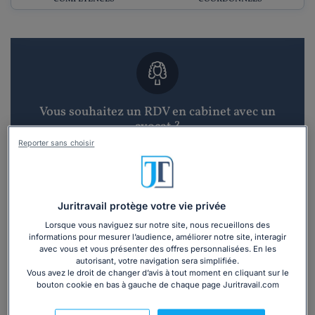
Vous souhaitez un RDV en cabinet avec un
avocat ?
Reporter sans choisir
Recevoir des devis d'avocats
3 devis en 48h
Juritravail protège votre vie privée
Lorsque vous naviguez sur notre site, nous recueillons des
informations pour mesurer l’audience, améliorer notre site, interagir
avec vous et vous présenter des offres personnalisées. En les
autorisant, votre navigation sera simplifiée.
Vous avez le droit de changer d’avis à tout moment en cliquant sur le
bouton cookie en bas à gauche de chaque page Juritravail.com
Vous souhaitez une consultation par
téléphone ?