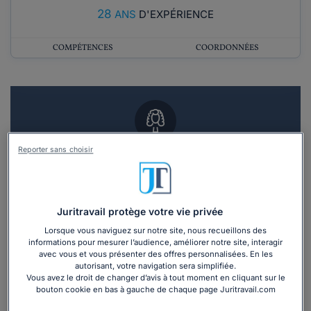
28
ANS
D'EXPÉRIENCE
COMPÉTENCES
COORDONNÉES
Reporter sans choisir
Vous souhaitez un RDV en cabinet avec un
avocat ?
Recevoir des devis d'avocats
Juritravail protège votre vie privée
Lorsque vous naviguez sur notre site, nous recueillons des
3 devis en 48h
informations pour mesurer l’audience, améliorer notre site, interagir
avec vous et vous présenter des offres personnalisées. En les
autorisant, votre navigation sera simplifiée.
Vous avez le droit de changer d’avis à tout moment en cliquant sur le
bouton cookie en bas à gauche de chaque page Juritravail.com