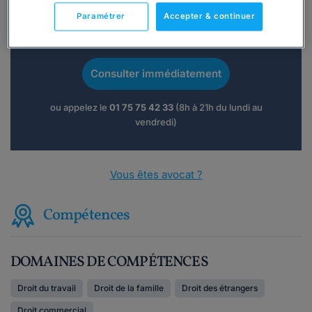
Paramétrer
Accepter & continuer
Vous souhaitez une consultation par
téléphone ?
Consulter immédiatement
ou appelez le
01 75 75 42 33
(8h à 21h du lundi au
vendredi)
Vous êtes avocat ?
Compétences
DOMAINES DE COMPÉTENCES
Droit du travail
Droit de la famille
Droit des étrangers
Droit commercial