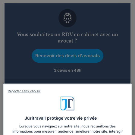
Vous souhaitez un RDV en cabinet avec un
avocat ?
Recevoir des devis d'avocats
3 devis en 48h
Reporter sans choisir
Vous souhaitez une consultation par
téléphone ?
Juritravail protège votre vie privée
Lorsque vous naviguez sur notre site, nous recueillons des
informations pour mesurer l’audience, améliorer notre site, interagir
Consulter immédiatement