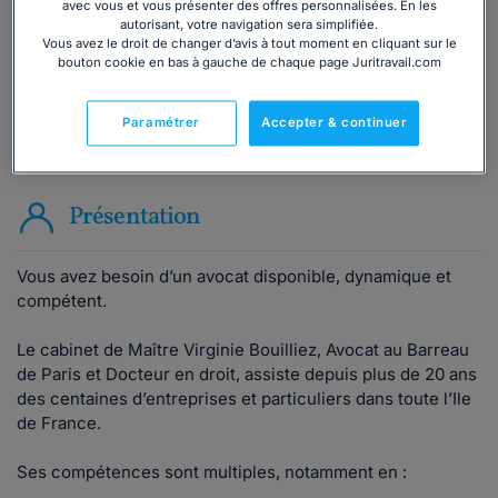
avec vous et vous présenter des offres personnalisées. En les
autorisant, votre navigation sera simplifiée.
ou appelez le
01 75 75 42 33
(8h à 21h du lundi au
Vous avez le droit de changer d’avis à tout moment en cliquant sur le
bouton cookie en bas à gauche de chaque page Juritravail.com
vendredi)
Paramétrer
Accepter & continuer
Vous êtes avocat ?
Présentation
Vous avez besoin d’un avocat disponible, dynamique et
compétent.
Le cabinet de Maître Virginie Bouilliez, Avocat au Barreau
de Paris et Docteur en droit, assiste depuis plus de 20 ans
des centaines d’entreprises et particuliers dans toute l’Ile
de France.
Ses compétences sont multiples, notamment en :