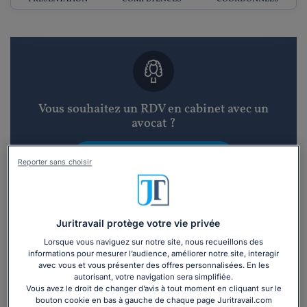
Vous souhaitez un RDV en cabinet avec un
avocat ?
Recevoir des devis d'avocats
Reporter sans choisir
3 devis en 48h
Juritravail protège votre vie privée
Lorsque vous naviguez sur notre site, nous recueillons des
informations pour mesurer l’audience, améliorer notre site, interagir
avec vous et vous présenter des offres personnalisées. En les
autorisant, votre navigation sera simplifiée.
Vous souhaitez une consultation par
Vous avez le droit de changer d’avis à tout moment en cliquant sur le
téléphone ?
bouton cookie en bas à gauche de chaque page Juritravail.com