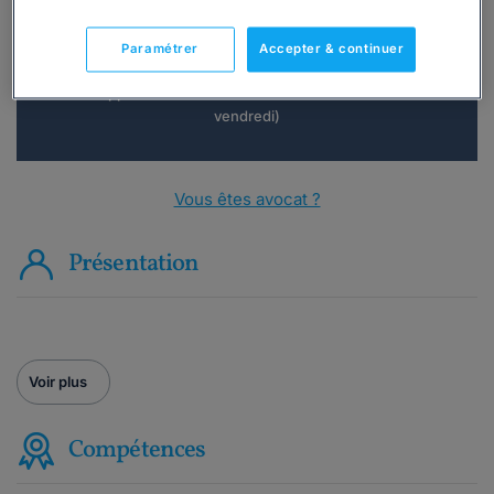
Consulter immédiatement
Paramétrer
Accepter & continuer
ou appelez le
01 75 75 42 33
(8h à 21h du lundi au
vendredi)
Vous êtes avocat ?
Présentation
Voir plus
Compétences