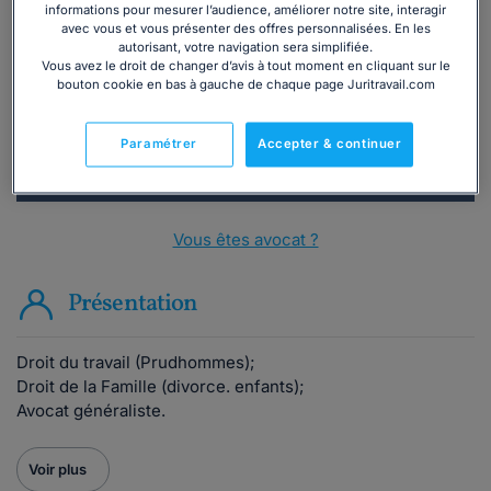
Vous souhaitez une consultation par
informations pour mesurer l’audience, améliorer notre site, interagir
téléphone ?
avec vous et vous présenter des offres personnalisées. En les
autorisant, votre navigation sera simplifiée.
Vous avez le droit de changer d’avis à tout moment en cliquant sur le
Consulter immédiatement
bouton cookie en bas à gauche de chaque page Juritravail.com
ou appelez le
01 75 75 42 33
(8h à 21h du lundi au
Paramétrer
Accepter & continuer
vendredi)
Vous êtes avocat ?
Présentation
Droit du travail (Prudhommes);
Droit de la Famille (divorce. enfants);
Avocat généraliste.
Voir plus