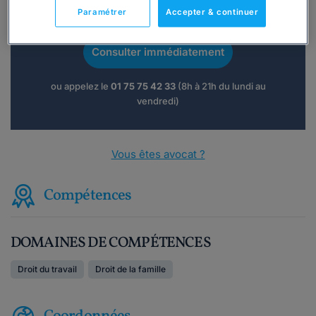
Vous souhaitez une consultation par
Paramétrer
Accepter & continuer
téléphone ?
Consulter immédiatement
ou appelez le
01 75 75 42 33
(8h à 21h du lundi au
vendredi)
Vous êtes avocat ?
Compétences
DOMAINES DE COMPÉTENCES
Droit du travail
Droit de la famille