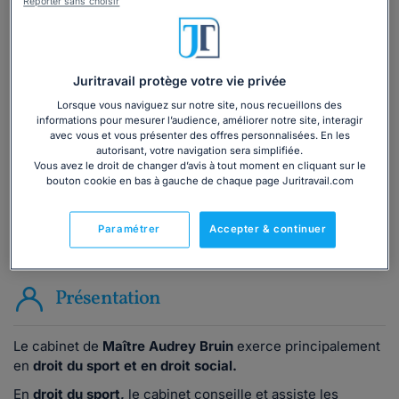
Reporter sans choisir
Vous souhaitez une consultation par
téléphone ?
Juritravail protège votre vie privée
Lorsque vous naviguez sur notre site, nous recueillons des
Consulter immédiatement
informations pour mesurer l’audience, améliorer notre site, interagir
avec vous et vous présenter des offres personnalisées. En les
autorisant, votre navigation sera simplifiée.
ou appelez le
01 75 75 42 33
(8h à 21h du lundi au
Vous avez le droit de changer d’avis à tout moment en cliquant sur le
vendredi)
bouton cookie en bas à gauche de chaque page Juritravail.com
Paramétrer
Accepter & continuer
Vous êtes avocat ?
Présentation
Le cabinet de
Maître Audrey Bruin
exerce principalement
en
droit du sport et en droit social.
En
droit du sport,
le cabinet conseille et
assiste
les