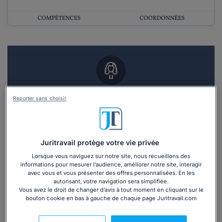
COMPÉTENCES
COORDONNÉES
Vous souhaitez un RDV en cabinet avec un
Reporter sans choisir
avocat ?
Recevoir des devis d'avocats
Juritravail protège votre vie privée
3 devis en 48h
Lorsque vous naviguez sur notre site, nous recueillons des
informations pour mesurer l’audience, améliorer notre site, interagir
avec vous et vous présenter des offres personnalisées. En les
autorisant, votre navigation sera simplifiée.
Vous avez le droit de changer d’avis à tout moment en cliquant sur le
bouton cookie en bas à gauche de chaque page Juritravail.com