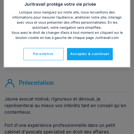
Vous souhaitez une consultation par
Juritravail protège votre vie privée
téléphone ?
Lorsque vous naviguez sur notre site, nous recueillons des
informations pour mesurer l’audience, améliorer notre site, interagir
Consulter immédiatement
avec vous et vous présenter des offres personnalisées. En les
autorisant, votre navigation sera simplifiée.
Vous avez le droit de changer d’avis à tout moment en cliquant sur le
ou appelez le
01 75 75 42 33
(8h à 21h du lundi au
bouton cookie en bas à gauche de chaque page Juritravail.com
vendredi)
Paramétrer
Accepter & continuer
Vous êtes avocat ?
Présentation
Jeune avocat motivé, rigoureux et dévoué, je
représenterai au mieux vos intérêts tant en conseil qu'en
contentieux.
Fort d'une expérience professionnelle dans un petit
cabinet d'avocats spécialisé en droit des affaires