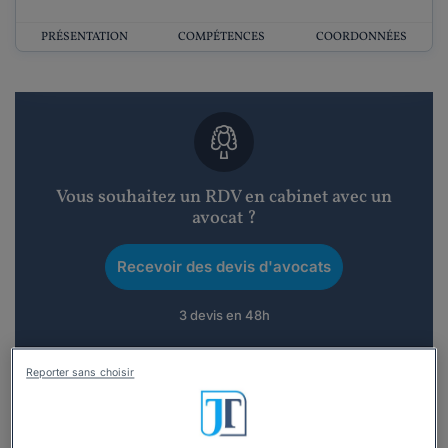
PRÉSENTATION
COMPÉTENCES
COORDONNÉES
Vous souhaitez un RDV en cabinet avec un
avocat ?
Recevoir des devis d'avocats
3 devis en 48h
Reporter sans choisir