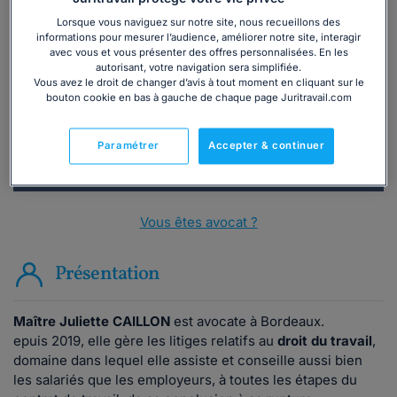
Lorsque vous naviguez sur notre site, nous recueillons des
Vous souhaitez une consultation par
informations pour mesurer l’audience, améliorer notre site, interagir
téléphone ?
avec vous et vous présenter des offres personnalisées. En les
autorisant, votre navigation sera simplifiée.
Vous avez le droit de changer d’avis à tout moment en cliquant sur le
Consulter immédiatement
bouton cookie en bas à gauche de chaque page Juritravail.com
ou appelez le
01 75 75 42 33
(8h à 21h du lundi au
Paramétrer
Accepter & continuer
vendredi)
Vous êtes avocat ?
Présentation
Maître Juliette CAILLON
est avocate à Bordeaux.
epuis 2019, elle gère les litiges relatifs au
droit du travail
,
domaine dans lequel elle assiste et conseille aussi bien
les salariés que les employeurs, à toutes les étapes du