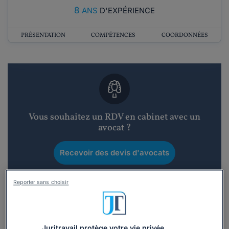
8
ANS
D'EXPÉRIENCE
PRÉSENTATION
COMPÉTENCES
COORDONNÉES
Vous souhaitez un RDV en cabinet avec un
avocat ?
Recevoir des devis d'avocats
3 devis en 48h
Reporter sans choisir
Juritravail protège votre vie privée