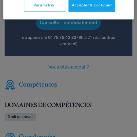
Vous souhaitez une consultation par
Paramétrer
Accepter & continuer
téléphone ?
Consulter immédiatement
ou appelez le
01 75 75 42 33
(8h à 21h du lundi au
vendredi)
Vous êtes avocat ?
Compétences
DOMAINES DE COMPÉTENCES
Droit du travail