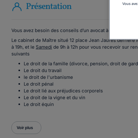
Présentation
Vous avez
Vous avez besoin des conseils d’un avocat à
LA CRAU
et 
Le cabinet de Maître situé 12 place Jean Jaurès derrière 
à 19h, et le
Samedi
de 9h à 12h pour vous recevoir sur re
suivants
Le droit de la famille (divorce, pension, droit de gar
Le droit du travail
le droit de l'urbanisme
Le droit pénal
Le droit lié aux préjudices corporels
Le droit de la vigne et du vin
Le droit équin
Voir plus