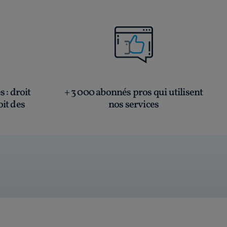
és
: droit
+ 3 000 abonnés pros qui utilisent
oit des
nos services