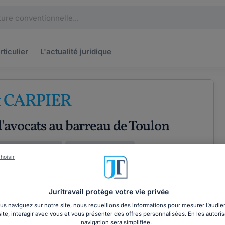
rticulier
L'actualité
juridique
t CARPIER
'avocats au barreau de Toulon
Droits fondamentaux
Droit des entreprises
hoisir
ÉTENCES
COORDONNÉES
Juritravail protège votre vie privée
s naviguez sur notre site, nous recueillons des informations pour mesurer l’audie
site, interagir avec vous et vous présenter des offres personnalisées. En les autoris
navigation sera simplifiée.