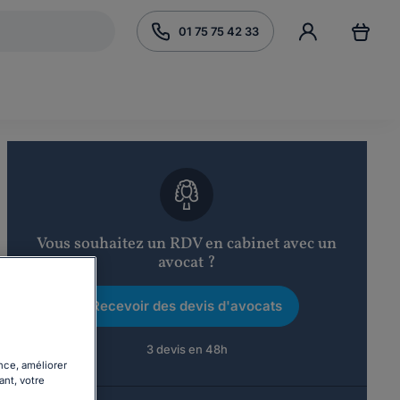
01 75 75 42 33
Vous souhaitez un RDV en cabinet avec un
avocat ?
Recevoir des devis d'avocats
3 devis en 48h
nce, améliorer
ant, votre