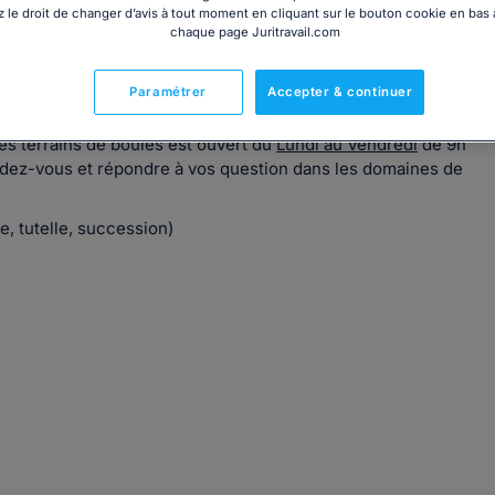
 le droit de changer d’avis à tout moment en cliquant sur le bouton cookie en bas
chaque page Juritravail.com
Paramétrer
Accepter & continuer
sa région ?
les terrains de boules est ouvert du
Lundi au Vendredi
de 9h
ndez-vous et répondre à vos question dans les domaines de
de, tutelle, succession)