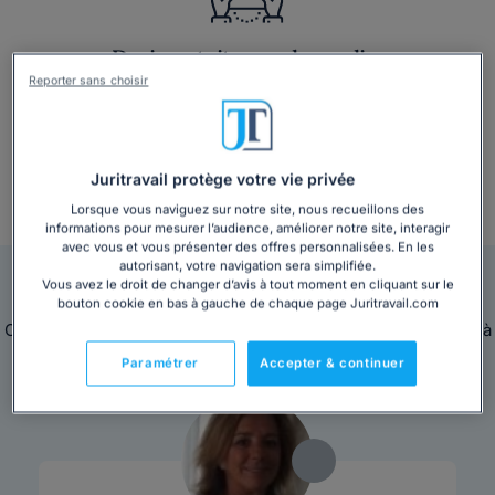
Devis gratuit en quelques clics
Reporter sans choisir
Juritravail protège votre vie privée
Lorsque vous naviguez sur notre site, nous recueillons des
+ 3 000 consultations par mois
informations pour mesurer l’audience, améliorer notre site, interagir
avec vous et vous présenter des offres personnalisées. En les
autorisant, votre navigation sera simplifiée.
Nos avocats sont en ligne pour vous répondre
Vous avez le droit de changer d’avis à tout moment en cliquant sur le
bouton cookie en bas à gauche de chaque page Juritravail.com
Ces avocats sont disponibles immédiatement pour répondre à
toutes vos questions juridiques.
Paramétrer
Accepter & continuer