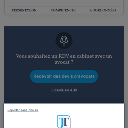
PRÉSENTATION
COMPÉTENCES
COORDONNÉES
Vous souhaitez un RDV en cabinet avec un
avocat ?
Recevoir des devis d'avocats
3 devis en 48h
Reporter sans choisir