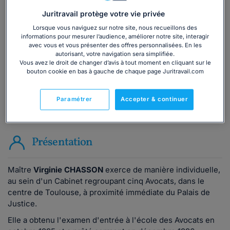
Vous souhaitez une consultation par
téléphone ?
Juritravail protège votre vie privée
Lorsque vous naviguez sur notre site, nous recueillons des
Consulter immédiatement
informations pour mesurer l’audience, améliorer notre site, interagir
avec vous et vous présenter des offres personnalisées. En les
autorisant, votre navigation sera simplifiée.
ou appelez le
01 75 75 42 33
(8h à 21h du lundi au
Vous avez le droit de changer d’avis à tout moment en cliquant sur le
bouton cookie en bas à gauche de chaque page Juritravail.com
vendredi)
Paramétrer
Accepter & continuer
Vous êtes avocat ?
Présentation
Maître
Virginie CHASSON
exerce de manière individuelle,
au sein d'un Cabinet regroupant cinq Avocats, dans le
centre de Toulouse, à proximité immédiate du Palais de
Justice.
Elle a obtenu l'examen d'entrée à l'école des Avocats en