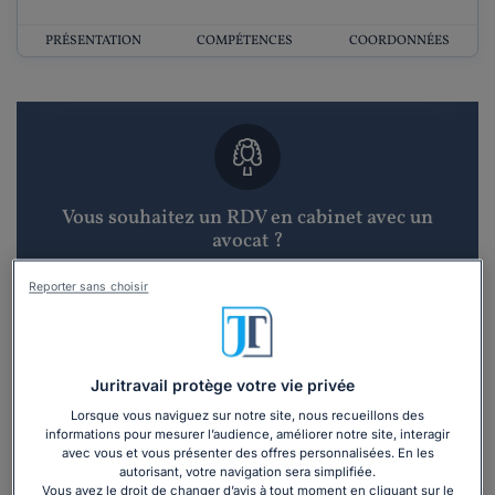
PRÉSENTATION
COMPÉTENCES
COORDONNÉES
Vous souhaitez un RDV en cabinet avec un
avocat ?
Reporter sans choisir
Recevoir des devis d'avocats
3 devis en 48h
Juritravail protège votre vie privée
Lorsque vous naviguez sur notre site, nous recueillons des
informations pour mesurer l’audience, améliorer notre site, interagir
avec vous et vous présenter des offres personnalisées. En les
autorisant, votre navigation sera simplifiée.
Vous avez le droit de changer d’avis à tout moment en cliquant sur le