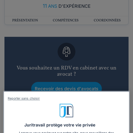
11
ANS
D'EXPÉRIENCE
PRÉSENTATION
COMPÉTENCES
COORDONNÉES
Vous souhaitez un RDV en cabinet avec un
avocat ?
Recevoir des devis d'avocats
Reporter sans choisir
3 devis en 48h
Juritravail protège votre vie privée
Lorsque vous naviguez sur notre site, nous recueillons des