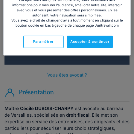
informations pour mesurer l’audience, améliorer notre site, interagir
Vous souhaitez une consultation par
avec vous et vous présenter des offres personnalisées. En les
autorisant, votre navigation sera simplifiée.
téléphone ?
Vous avez le droit de changer d’avis à tout moment en cliquant sur le
bouton cookie en bas à gauche de chaque page Juritravail.com
Consulter immédiatement
Paramétrer
Accepter & continuer
ou appelez le
01 75 75 42 33
(8h à 21h du lundi au
vendredi)
Vous êtes avocat ?
Présentation
Maître
Cécile DUBOIS-CHARPY
est avocate au barreau
de Versailles, spécialisée en
droit fiscal
. Elle met son
expertise au service des entreprises, des dirigeants et des
particuliers pour sécuriser leurs choix stratégiques,