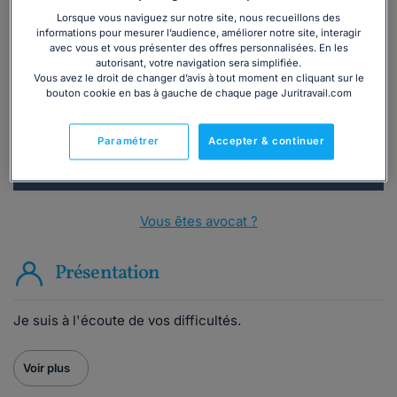
Lorsque vous naviguez sur notre site, nous recueillons des
Vous souhaitez une consultation par
informations pour mesurer l’audience, améliorer notre site, interagir
téléphone ?
avec vous et vous présenter des offres personnalisées. En les
autorisant, votre navigation sera simplifiée.
Vous avez le droit de changer d’avis à tout moment en cliquant sur le
Consulter immédiatement
bouton cookie en bas à gauche de chaque page Juritravail.com
ou appelez le
01 75 75 42 33
(8h à 21h du lundi au
Paramétrer
Accepter & continuer
vendredi)
Vous êtes avocat ?
Présentation
Je suis à l'écoute de vos difficultés.
Voir plus