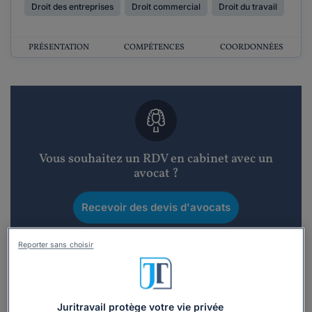
Droit des entreprises
Droit commercial
Droit du travail
PRÉSENTATION
COMPÉTENCES
COORDONNÉES
Vous souhaitez un RDV en cabinet avec un
avocat ?
Recevoir des devis d'avocats
3 devis en 48h
Reporter sans choisir
Juritravail protège votre vie privée