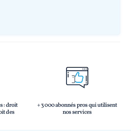
és
: droit
+ 3 000 abonnés pros qui utilisent
oit des
nos services